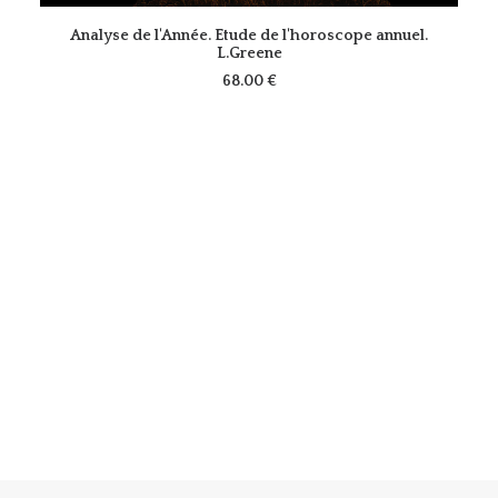
VOIR LE PRODUIT
Analyse de l'Année. Etude de l'horoscope annuel.
L.Greene
68.00
€