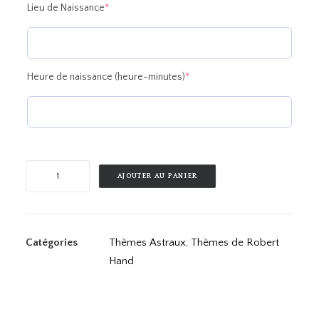
(required)
Lieu de Naissance
*
(required)
Heure de naissance (heure-minutes)
*
quantité
AJOUTER AU PANIER
de
Prévisions
abrégées.R.Hand
Catégories
Thèmes Astraux
,
Thèmes de Robert
Hand