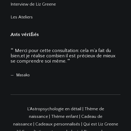
Interview de Liz Greene
Les Ateliers
Avis vérifiés
Merci pour cette consultation: cela m'a fait du
Me
bien,et je réalise combien il est précieux de mieux
vous 
se comprendre soi même.
du s
Masako
El
L’Astropsychologie en détai
l |
Thème de
naissance
|
Thème enfant
|
Cadeau de
naissance
|
Cadeaux personnalisés
|
Qui est Liz Greene