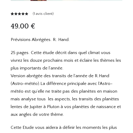
(
1
avis client)
Noté
1
5.00
sur 5
49.00
€
basé sur
notation
client
Prévisions Abrégées. R. Hand.
25 pages. Cette étude décrit dans quel climat vous
vivrez les douze prochains mois et éclaire les thèmes les
plus importants de l’année.
Version abrégée des transits de l’année de R.Hand
(Astro-météo).La différence principale avec l’Astro-
météo est qu’elle ne traite pas des planètes en maison
mais analyse tous les aspects, les transits des planètes
lentes de Jupiter à Pluton à vos planètes de naissance et
aux angles de votre thème.
Cette Etude vous aidera à définir les moments les plus