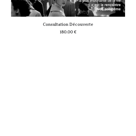
VOIR LE PRODUIT
Consultation Découverte
180.00
€