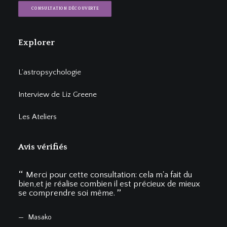
CONSULTATION DÉCOUVERTE
Explorer
L’astropsychologie
Interview de Liz Greene
Les Ateliers
Avis vérifiés
Merci pour cette consultation: cela m'a fait du
Me
bien,et je réalise combien il est précieux de mieux
vous 
se comprendre soi même.
du s
Masako
El