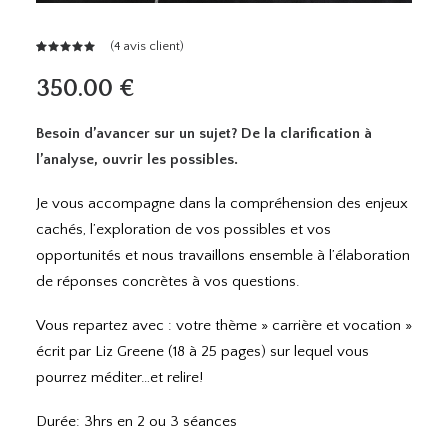
(
4
avis client)
Noté
4
5.00
sur 5
350.00
€
basé sur
notations
client
Besoin d’avancer sur un sujet? De la clarification à
l’analyse, ouvrir les possibles.
Je vous accompagne dans la compréhension des enjeux
cachés, l’exploration de vos possibles et vos
opportunités et nous travaillons ensemble à l’élaboration
de réponses concrètes à vos questions.
Vous repartez avec : votre thème » carrière et vocation »
écrit par Liz Greene (18 à 25 pages) sur lequel vous
pourrez méditer…et relire!
Durée: 3hrs en 2 ou 3 séances