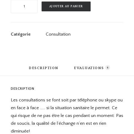
quantité
AJOUTER AU PANIER
de
3h
de
consultation
Catégorie
Consultation
DESCRIPTION
EVALUATIONS 
4
DESCRIPTION
Les consultations se font soit par téléphone ou skype ou
en face à face ….. si la situation sanitaire le permet. Ce
qui risque de ne pas être le cas pendant un moment: Pas
de soucis, la qualité de l’échange n’en est en rien
diminuée!